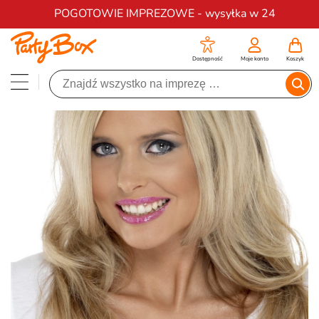
Darmowa dostawa na zamówienia od 200 zł
POGOTOWIE IMPREZOWE - wysyłka w 24
Dostępność
Moje konto
Koszyk