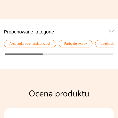
Proponowane kategorie
Akcesoria do charakteryzacji
Farby do twarzy
Lateks do c
Ocena produktu