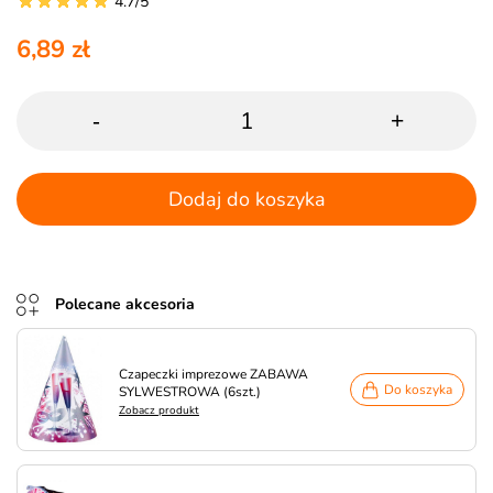
4.7/5
6,89 zł
-
+
Dodaj do koszyka
Polecane akcesoria
Czapeczki imprezowe ZABAWA
Do koszyka
SYLWESTROWA (6szt.)
Zobacz produkt