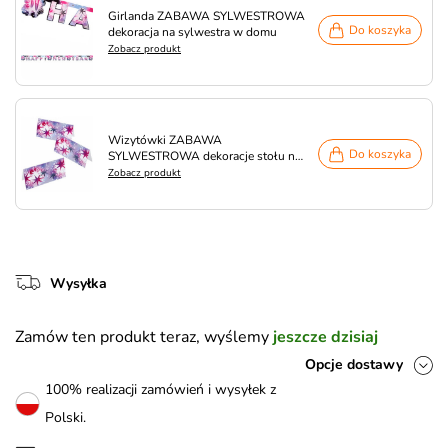
Girlanda ZABAWA SYLWESTROWA
Do koszyka
dekoracja na sylwestra w domu
Zobacz produkt
Wizytówki ZABAWA
Do koszyka
SYLWESTROWA dekoracje stołu na
sylwestra (6szt.)
Zobacz produkt
Wysyłka
Zamów ten produkt teraz, wyślemy
jeszcze dzisiaj
Opcje dostawy
100% realizacji zamówień i wysyłek z
Polski.