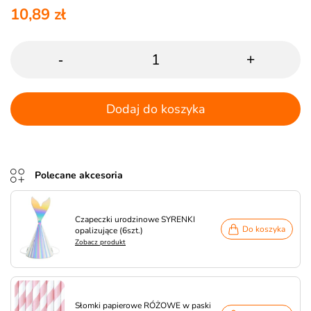
10,89 zł
-
+
Dodaj do koszyka
Polecane akcesoria
Czapeczki urodzinowe SYRENKI
Do koszyka
opalizujące (6szt.)
Zobacz produkt
Słomki papierowe RÓŻOWE w paski