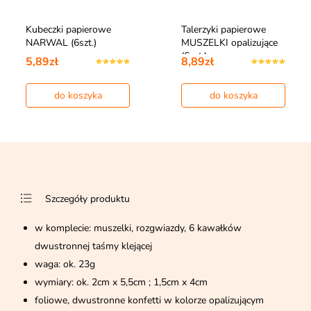
Kubeczki papierowe
Talerzyki papierowe
NARWAL (6szt.)
MUSZELKI opalizujące
(6szt.)
5,89zł
8,89zł
do koszyka
do koszyka
Szczegóły produktu
w komplecie: muszelki, rozgwiazdy, 6 kawałków
dwustronnej taśmy klejącej
waga: ok. 23g
wymiary: ok. 2cm x 5,5cm ; 1,5cm x 4cm
foliowe, dwustronne konfetti w kolorze opalizującym