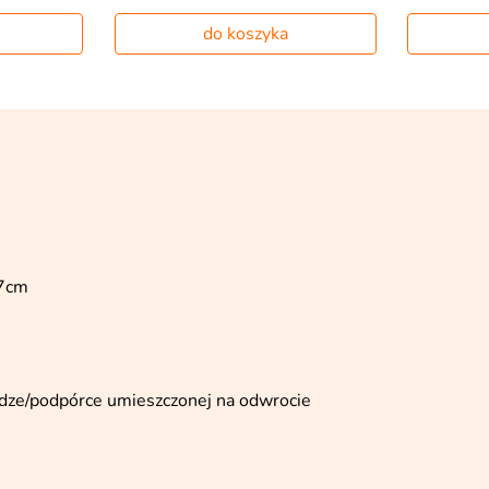
do koszyka
27cm
ludze/podpórce umieszczonej na odwrocie