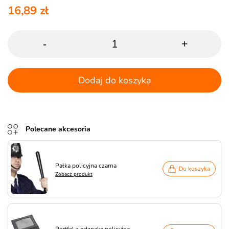
16,89 zł
-
+
Dodaj do koszyka
Polecane akcesoria
Pałka policyjna czarna
Do koszyka
Zobacz produkt
Portfel z odznaką policyjną