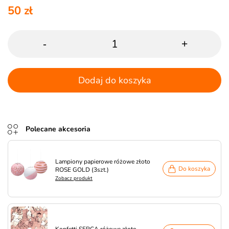
50 zł
-
+
Dodaj do koszyka
Polecane akcesoria
Lampiony papierowe różowe złoto
Do koszyka
ROSE GOLD (3szt.)
Zobacz produkt