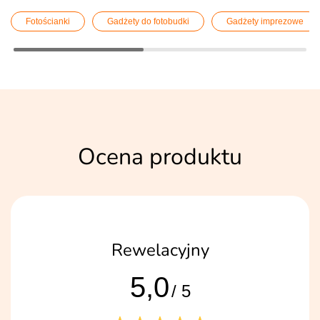
Fotościanki
Gadżety do fotobudki
Gadżety imprezowe
Ocena produktu
Rewelacyjny
5,0
/ 5