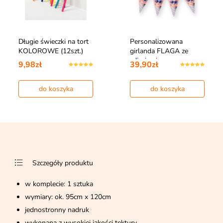
Długie świeczki na tort
Personalizowana
KOLOROWE (12szt.)
girlanda FLAGA ze
zdjęciami
9,98zł
39,90zł
do koszyka
do koszyka
Szczegóły produktu
w komplecie: 1 sztuka
wymiary: ok. 95cm x 120cm
jednostronny nadruk
wykonana z wysokiej jakości tektury