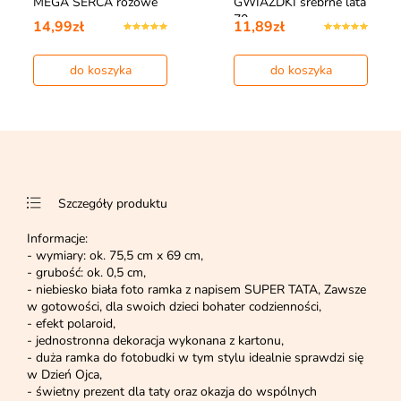
MEGA SERCA różowe
GWIAZDKI srebrne lata
70
14,99zł
11,89zł
do koszyka
do koszyka
Szczegóły produktu
Informacje:
- wymiary: ok. 75,5 cm x 69 cm,
- grubość: ok. 0,5 cm,
- niebiesko biała foto ramka z napisem SUPER TATA, Zawsze
w gotowości, dla swoich dzieci bohater codzienności,
- efekt polaroid,
- jednostronna dekoracja wykonana z kartonu,
- duża ramka do fotobudki w tym stylu idealnie sprawdzi się
w Dzień Ojca,
- świetny prezent dla taty oraz okazja do wspólnych