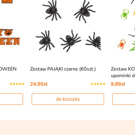
LOWEEN
Zestaw PAJĄKI czarne (60szt.)
Zestaw K
upominki d
24,90zł
9,89zł
do koszyka