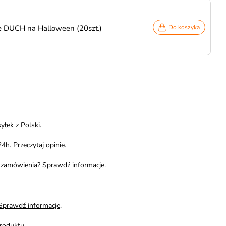
e DUCH na Halloween (20szt.)
Do koszyka
yłek z Polski.
24h.
Przeczytaj opinie
.
i zamówienia?
Sprawdź informacje
.
Sprawdź informacje
.
roduktu