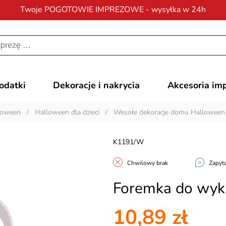
Twoje POGOTOWIE IMPREZOWE - wysyłka w 24h
Darmowa dostawa
na zamówienia od 200 zł
dodatki
Dekoracje i nakrycia
Akcesoria im
loween
/
Halloween dla dzieci
/
Wesołe dekoracje domu Halloween
K1191/W
Chwilowy brak
Zapyta
Foremka do wyk
10,89 zł