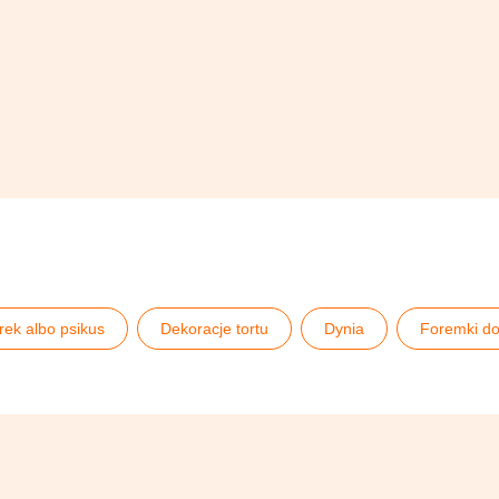
rek albo psikus
Dekoracje tortu
Dynia
Foremki do
Serwowanie napojów i jedzenia
Słodki bufet andrzejkowy
i