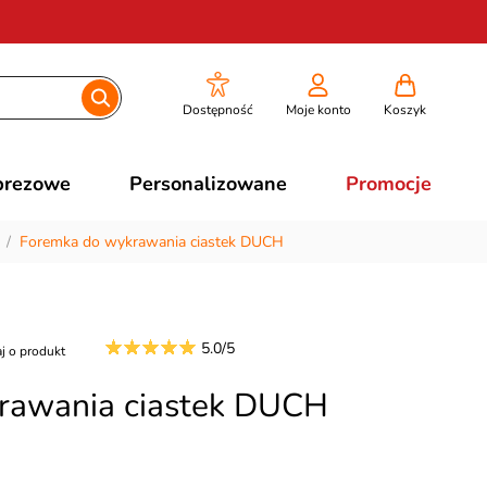
Dostępność
Moje konto
Koszyk
prezowe
Personalizowane
Promocje
/
Foremka do wykrawania ciastek DUCH
5.0/5
j o produkt
rawania ciastek DUCH