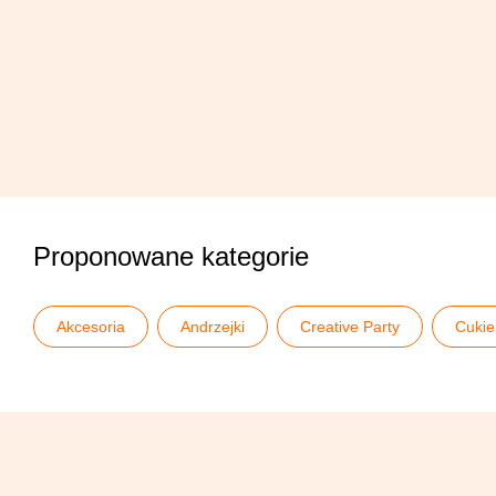
Proponowane kategorie
Akcesoria
Andrzejki
Creative Party
Cukie
Pomysły na Halloweenowe party
Różowe Halloween
Wesołe dekoracje domu Halloween
Halloween dla dziec