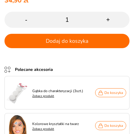
34,90 zł
-
+
Dodaj do koszyka
Polecane akcesoria
Gąbka do charakteryzacji (3szt.)
Do koszyka
Zobacz produkt
Kolorowe kryształki na twarz
Do koszyka
Zobacz produkt