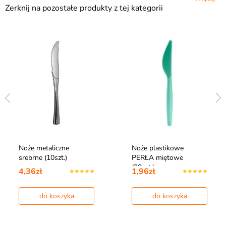
Zerknij na pozostałe produkty z tej kategorii
Noże metaliczne
Noże plastikowe
srebrne (10szt.)
PERŁA miętowe
(20szt.)
4,36zł
1,96zł
do koszyka
do koszyka