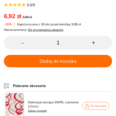
5.0/5
6,92 zł
9,89 zł
-30%
Najniższa cena z 30 dni przed obniżką: 9,89 zł
Nazwa promocji:
Do wyczerpania zapasów
-
+
Dodaj do koszyka
Polecane akcesoria
Dekoracje wiszące SWIRL czerwone
Do koszyka
(12szt.)
Zobacz produkt