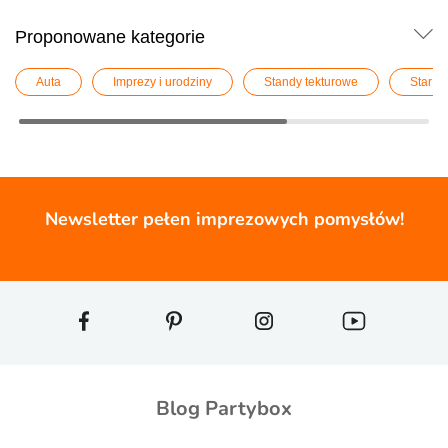
Proponowane kategorie
Auta
Imprezy i urodziny
Standy tekturowe
Star C
Newsletter pełen imprezowych pomysłów!
Blog Partybox