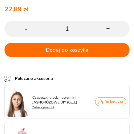
22,89 zł
-
+
Dodaj do koszyka
Polecane akcesoria
Czapeczki urodzinowe mini
Do koszyka
JASNORÓŻOWE DIY (6szt.)
Zobacz produkt