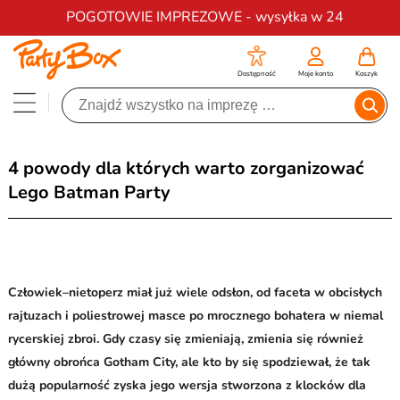
Darmowa dostawa na zamówienia od 200 zł
POGOTOWIE IMPREZOWE - wysyłka w 24
Dostępność
Moje konto
Koszyk
4 powody dla których warto zorganizować
Lego Batman Party
Człowiek–nietoperz miał już wiele odsłon, od faceta w obcisłych
rajtuzach i poliestrowej masce po mrocznego bohatera w niemal
rycerskiej zbroi. Gdy czasy się zmieniają, zmienia się również
główny obrońca Gotham City, ale kto by się spodziewał, że tak
dużą popularność zyska jego wersja stworzona z klocków dla