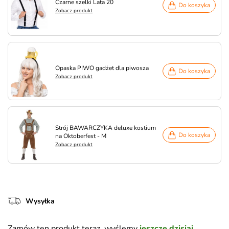
Czarne szelki Lata 20
Do koszyka
Zobacz produkt
Opaska PIWO gadżet dla piwosza
Do koszyka
Zobacz produkt
Strój BAWARCZYKA deluxe kostium
Do koszyka
na Oktoberfest - M
Zobacz produkt
Wysyłka
Zamów ten produkt teraz, wyślemy
jeszcze dzisiaj