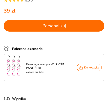
5.0/5
39 zł
Personalizuj
Polecane akcesoria
Dekoracja wisząca WIECZÓR
Do koszyka
PANIEŃSKI
Zobacz produkt
Wysyłka