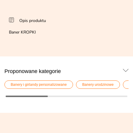
Opis produktu
Baner KROPKI
Proponowane kategorie
Banery i girlandy personalizowane
Banery urodzinowe
De