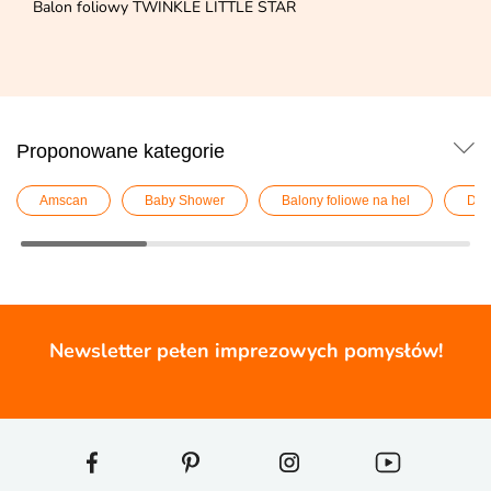
Balon foliowy TWINKLE LITTLE STAR
Proponowane kategorie
Amscan
Baby Shower
Balony foliowe na hel
Dek
Newsletter pełen imprezowych pomysłów!