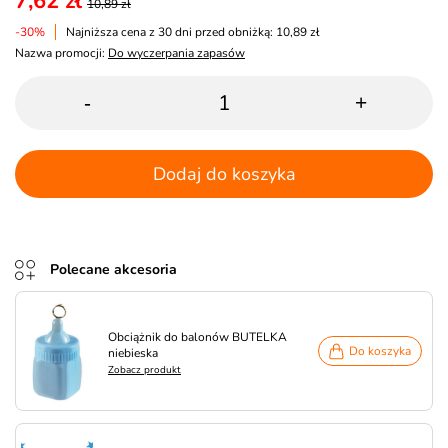
7,62 zł
10,89 zł
-30%
Najniższa cena z 30 dni przed obniżką: 10,89 zł
Nazwa promocji:
Do wyczerpania zapasów
-
+
Dodaj do koszyka
Polecane akcesoria
Obciążnik do balonów BUTELKA
Do koszyka
niebieska
Zobacz produkt