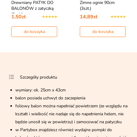
Drewniany PATYK DO
Zimne ognie 90cm
BALONÓW z zatyczką
(3szt.)
(1szt.)
1,50zł
14,89zł
do koszyka
do koszyka
Szczegóły produktu
wymiary: ok. 25cm x 43cm
balon posiada uchwyt do zaczepienia
foliowy balon można napełniać powietrzem (ze względu na
kształt i wielkość nie nadaje się do napełnienia helem, nie
będzie unosił się w powietrzu) i zamocować na patyczku
w Partybox znajdziesz również wydajne pompki do