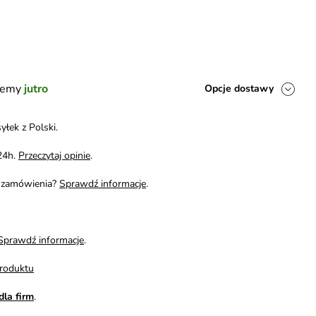
ślemy
jutro
Opcje dostawy
yłek z Polski.
24h.
Przeczytaj opinie
.
i zamówienia?
Sprawdź informacje
.
Sprawdź informacje
.
roduktu
dla firm
.