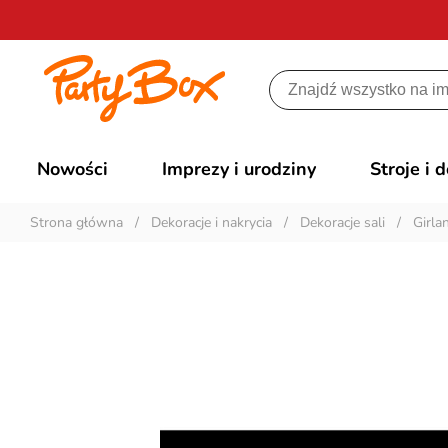
Nowości
Imprezy i urodziny
Stroje i 
Strona główna
/
Dekoracje i nakrycia
/
Dekoracje sali
/
Girla