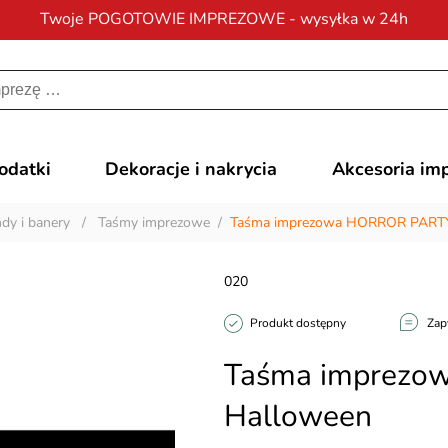
Twoje POGOTOWIE IMPREZOWE - wysyłka w 24h
Darmowa dostawa
na zamówienia od 200 zł
dodatki
Dekoracje i nakrycia
Akcesoria im
ndy i banery
/
Taśmy imprezowe
/
Taśma imprezowa HORROR PARTY
020
Produkt dostępny
Zap
Taśma imprezo
Halloween